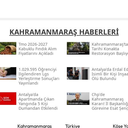
Samsun
Siirt
KAHRAMANMARAŞ HABERLERİ
Sinop
Tmo 2026-2027
Kahramanmaraş’ta
Sivas
Kabuklu Fındık Alım
Tarihi Konakta
Fiyatlarını Açıkladı
Restorasyon Başlıy
Tekirdağ
Tokat
1.029.595 Öğrenciyi
Antalya'da Erdal Ed
Ilgilendiren Lgs
Isimli Bir Kişi Inşa
Yerleştirme Sonuçları
Ölü Bulundu
Trabzon
Yayınlandı
Tunceli
Antalya'da
Chp'de
Apartmanda Çıkan
Kahramanmaraş
Şanlıurfa
Yangında 5 Kişi
Kararı! İl Başkanlığ
Dumandan Etkilendi
Görevine Esat Şen
Atandı
Uşak
Kahramanmaraş
Türkiye
Köşe Ya
Van