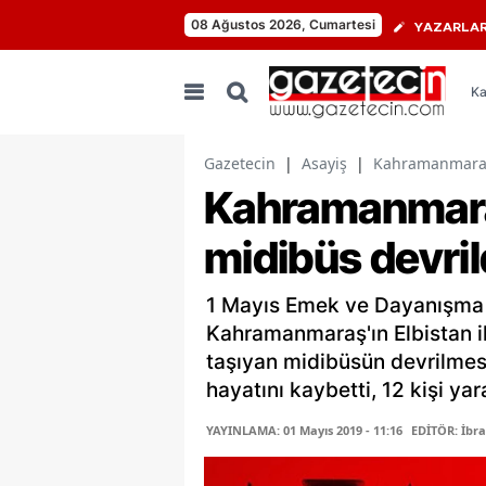
08 Ağustos 2026, Cumartesi
YAZARLA
Ka
Gazetecin
|
Asayiş
|
Kahramanmaraşlı
Kahramanmaraşl
midibüs devrild
1 Mayıs Emek ve Dayanışma 
Kahramanmaraş'ın Elbistan il
taşıyan midibüsün devrilmesi
hayatını kaybetti, 12 kişi yar
YAYINLAMA: 01 Mayıs 2019 - 11:16
EDİTÖR: İbr