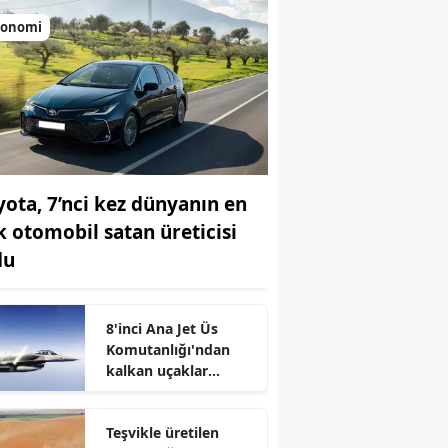
konomi
yota, 7’nci kez dünyanın en
k otomobil satan üreticisi
du
r
8'inci Ana Jet Üs
Komutanlığı'ndan
kalkan uçaklar
Karadeniz
semalarında
Teşvikle üretilen