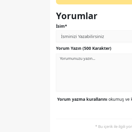
Yorumlar
İsim*
Yorum Yazın (500 Karakter)
Yorum yazma kurallarını
okumuş ve k
* Bu içerik ile ilgili 