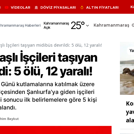
K
R
VİDEOLAR
DÖVİZ PİYASALARI
ALTIN FİYATLARI
Adana
25
°
Kahramanmaraş
hramanmaraş Haberleri
Kahramanmaraş
Açık
Adıyaman
Afyonkarahisar
 İşçileri taşıyan midibüs devrildi: 5 ölü, 12 yaralı!
Y
ı İşçileri taşıyan
Ağrı
i: 5 ölü, 12 yaralı!
Amasya
Ankara
Günü kutlamalarına katılmak üzere
Antalya
çesinden Şanlıurfa'ya giden işçileri
 sonucu ilk belirlemelere göre 5 kişi
Ko
Artvin
alandı.
ya
Aydın
al
ahim Baykut
Balıkesir