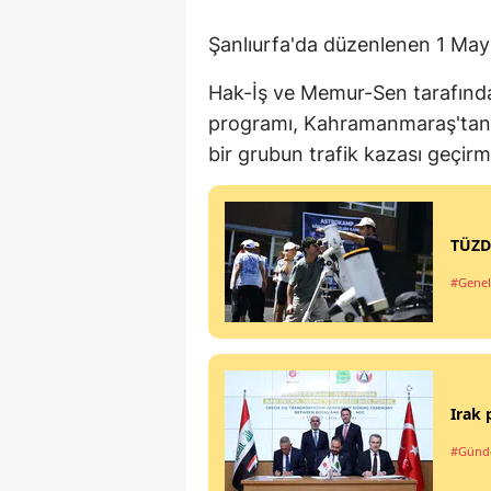
Şanlıurfa'da düzenlenen 1 Mayı
Hak-İş ve Memur-Sen tarafında
programı, Kahramanmaraş'tan p
bir grubun trafik kazası geçirm
TÜZD
#Genel
Irak 
#Gün