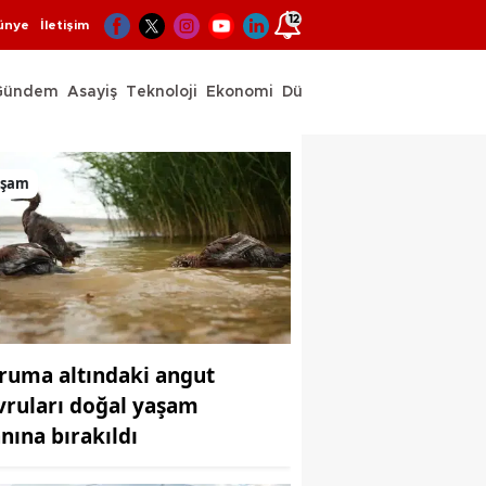
12
ünye
İletişim
Gündem
Asayiş
Teknoloji
Ekonomi
Dünya
Spor
aşam
ruma altındaki angut
vruları doğal yaşam
anına bırakıldı