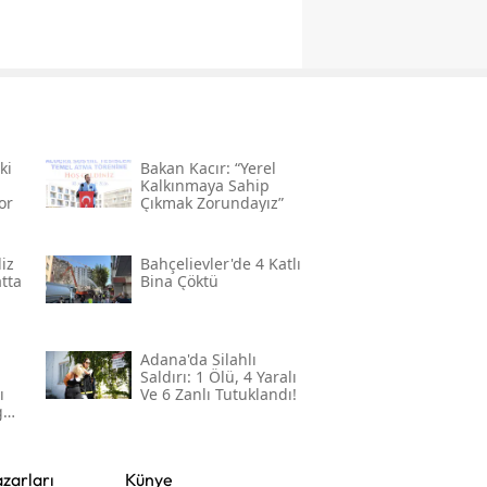
ki
Bakan Kacır: “yerel
Kalkınmaya Sahip
or
Çıkmak Zorundayız”
iz
Bahçelievler'de 4 Katlı
atta
Bina Çöktü
Adana'da Silahlı
Saldırı: 1 Ölü, 4 Yaralı
ı
Ve 6 Zanlı Tutuklandı!
gül
zarları
Künye