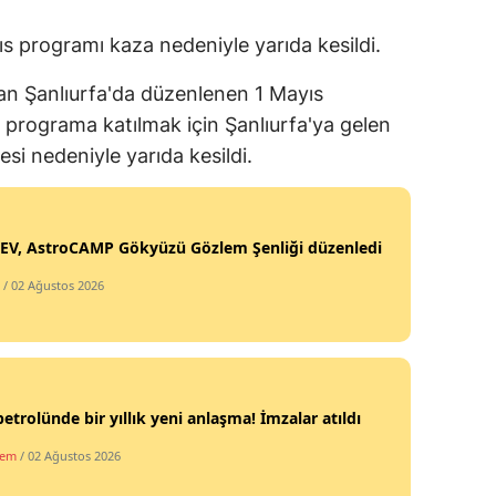
Mersin
s programı kaza nedeniyle yarıda kesildi.
İstanbul
n Şanlıurfa'da düzenlenen 1 Mayıs
İzmir
rograma katılmak için Şanlıurfa'ya gelen
esi nedeniyle yarıda kesildi.
Kars
Kastamonu
EV, AstroCAMP Gökyüzü Gözlem Şenliği düzenledi
Kayseri
/ 02 Ağustos 2026
Kırklareli
Kırşehir
Kocaeli
petrolünde bir yıllık yeni anlaşma! İmzalar atıldı
Konya
dem
/ 02 Ağustos 2026
Kütahya