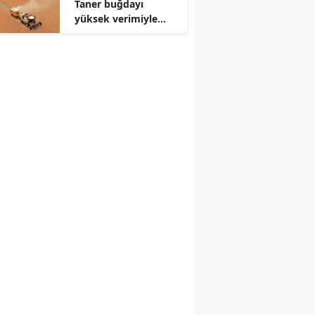
Taner buğdayı
yüksek verimiyle
üreticiyi güldürecek