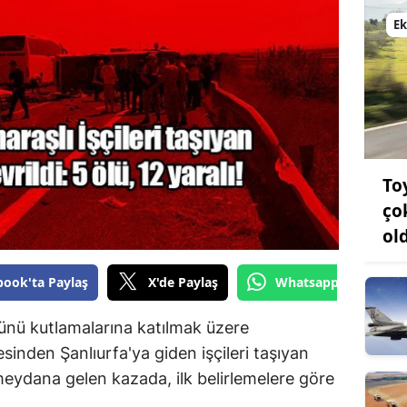
Bilecik
E
Bingöl
Bitlis
Bolu
Burdur
To
Bursa
ço
ol
Çanakkale
Çankırı
book'ta Paylaş
X'de Paylaş
Whatsapp'tan Gönde
Çorum
nü kutlamalarına katılmak üzere
inden Şanlıurfa'ya giden işçileri taşıyan
Denizli
eydana gelen kazada, ilk belirlemelere göre
Diyarbakır