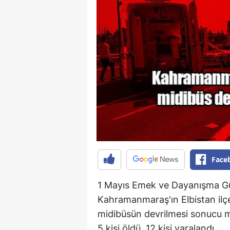
Face
1 Mayıs Emek ve Dayanışma Gü
Kahramanmaraş'ın Elbistan ilçes
midibüsün devrilmesi sonucu m
5 kişi öldü, 12 kişi yaralandı.