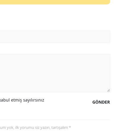
Malatya
Manisa
Kahramanmaraş
Mardin
Muğla
Muş
Nevşehir
Niğde
abul etmiş sayılırsınız
GÖNDER
Ordu
Rize
yorum yok, ilk yorumu siz yazın, tartışalım *
Sakarya