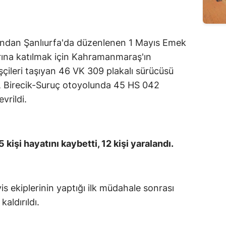
Edirne
Elazığ
ından Şanlıurfa'da düzenlenen 1 Mayıs Emek
Erzincan
ına katılmak için Kahramanmaraş'ın
işçileri taşıyan 46 VK 309 plakalı sürücüsü
Erzurum
, Birecik-Suruç otoyolunda 45 HS 042
Eskişehir
vrildi.
Gaziantep
Giresun
 kişi hayatını kaybetti, 12 kişi yaralandı.
Gümüşhane
Hakkari
is ekiplerinin yaptığı ilk müdahale sonrası
Hatay
aldırıldı.
Isparta