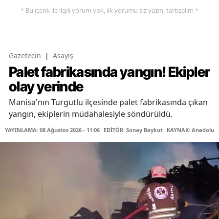
* Bu içerik ile ilgili yorum yok, ilk yorumu siz yazın, tartışalım *
Gazetecin
|
Asayiş
Palet fabrikasında yangın! Ekipler
olay yerinde
Manisa'nın Turgutlu ilçesinde palet fabrikasında çıkan
yangın, ekiplerin müdahalesiyle söndürüldü.
YAYINLAMA: 08 Ağustos 2026 - 11:06
EDİTÖR: Sonay Baykut
KAYNAK: Anadolu A