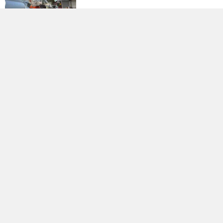
Bakan Yumaklı'dan Bazı Iller Için
"şiddetli Rüzgar" Uyarısı
Antalya'da Apartmanda Çıkan
Yangında 5 Kişi Dumandan Etkilendi
Chp'de Kahramanmaraş Kararı! İl
Başkanlığı Görevine Esat Şengül
Atandı
Adana'da Silahlı Saldırı: 1 Ölü, 4
Yaralı Ve 6 Zanlı Tutuklandı!