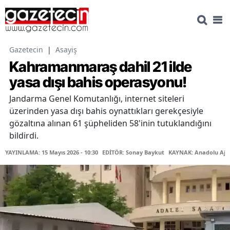
Gazetecin
|
Asayiş
Kahramanmaraş dahil 21 ilde
yasa dışı bahis operasyonu!
Jandarma Genel Komutanlığı, internet siteleri
üzerinden yasa dışı bahis oynattıkları gerekçesiyle
gözaltına alınan 61 şüpheliden 58'inin tutuklandığını
bildirdi.
YAYINLAMA: 15 Mayıs 2026 - 10:30
EDİTÖR: Sonay Baykut
KAYNAK: Anadolu Aja