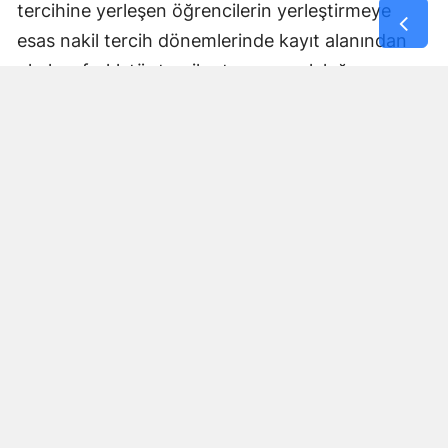
tercihine yerleşen öğrencilerin yerleştirmeye
esas nakil tercih dönemlerinde kayıt alanından
okul ve farklı tür tercih etme zorunluluğu
bulunmayacak ancak tercihlerine yerleşemeyen
öğrenciler, yerleştirmeye esas nakil tercihlerinde
ilk 2 okulu kayıt alanından seçmek suretiyle en
fazla 3 okul tercihinde bulunabilecek. Yapılan
tercihlerde aynı okul türünden en fazla 2 okul
seçilebilecek.
Nakil süreci
Yerleştirmeye esas 1. nakil için tercihler 5-7
Ağustos tarihleri arasında yapılacak ve 1. nakil
sonuçları 10 Ağustos'ta açıklanacak. İkinci nakil
tercih başvuruları ise 10-12 Ağustos tarihleri