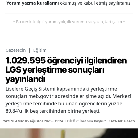
Yorum yazma kurallarını
okumuş ve kabul etmiş sayılırsınız
* Bu içerik ile ilgili yorum yok, ilk yorumu siz yazın, tartışalım *
Gazetecin
|
Eğitim
1.029.595 öğrenciyi ilgilendiren
LGS yerleştirme sonuçları
yayınlandı
Liselere Geçiş Sistemi kapsamındaki yerleştirme
sonuçları meb.gov.tr adresinde erişime açıldı. Merkezî
yerleştirme tercihinde bulunan öğrencilerin yüzde
89,84'ü ilk beş tercihinden birine yerleşti.
YAYINLAMA: 05 Ağustos 2026 - 19:24
EDİTÖR: İbrahim Baykut
KAYNAK: Gazetec