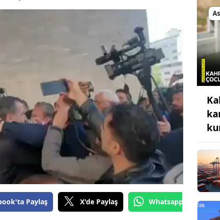
Bilecik
As
Bingöl
Bitlis
Bolu
Burdur
Ka
Bursa
ka
ku
Çanakkale
Çankırı
Çorum
Denizli
book'ta Paylaş
X'de Paylaş
Whatsapp'tan Gönde
Diyarbakır