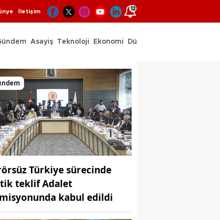
12
ünye
İletişim
Gündem
Asayiş
Teknoloji
Ekonomi
Dünya
Spor
ündem
rörsüz Türkiye sürecinde
tik teklif Adalet
misyonunda kabul edildi