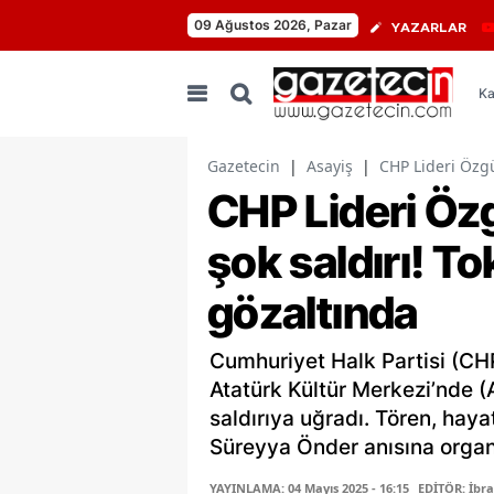
09 Ağustos 2026, Pazar
YAZARLAR
Ka
Gazetecin
|
Asayiş
|
CHP Lideri Özgü
CHP Lideri Öz
şok saldırı! To
gözaltında
Cumhuriyet Halk Partisi (CH
Atatürk Kültür Merkezi’nde 
saldırıya uğradı. Tören, haya
Süreyya Önder anısına organi
YAYINLAMA: 04 Mayıs 2025 - 16:15
EDİTÖR: İbr