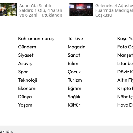
Adana'da Silahlı
Geleneksel Ağusto
Saldırı: 1 Ölü, 4 Yaralı
Fuarı’nda Madrigal
Yozgat
Ve 6 Zanlı Tutuklandı!
Coşkusu
Zonguldak
Aksaray
Kahramanmaraş
Türkiye
Köşe Ya
Gündem
Magazin
Foto Ga
Bayburt
Siyaset
Sanat
Manşet
Karaman
Asayiş
Bilim
İstanbu
Spor
Çocuk
Döviz K
Kırıkkale
Teknoloji
Turizm
Altın Fi
Batman
Ekonomi
Eğitim
Kripto 
Şırnak
Dünya
Sağlık
Nöbetç
Yaşam
Kültür
Hava 
Bartın
Ardahan
klıdır.
Iğdır