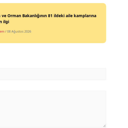
Malatya
 ve Orman Bakanlığının 81 ildeki aile kamplarına
Manisa
 ilgi
dem
/ 08 Ağustos 2026
Kahramanmaraş
Mardin
Muğla
Muş
Nevşehir
Niğde
Ordu
Rize
Sakarya