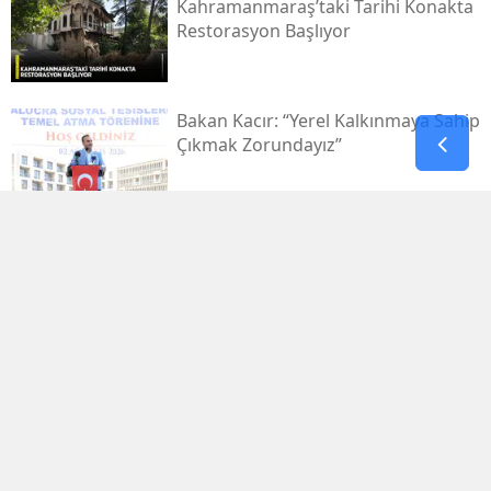
Kahramanmaraş’taki Tarihi Konakta
Restorasyon Başlıyor
Bakan Kacır: “yerel Kalkınmaya Sahip
Çıkmak Zorundayız”
Uluslararası Bisiklet Turnuvası, Yarın
Kahramanmaraş’ta Başlıyor
1.029.595 Öğrenciyi Ilgilendiren Lgs
Yerleştirme Sonuçları Yayınlandı
Antalya'da Erdal Ediz Isimli Bir Kişi
Inşaatta Ölü Bulundu