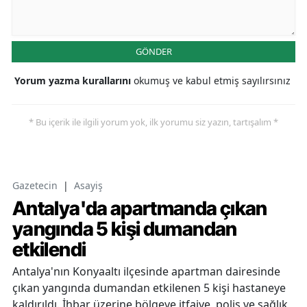
GÖNDER
Yorum yazma kurallarını
okumuş ve kabul etmiş sayılırsınız
* Bu içerik ile ilgili yorum yok, ilk yorumu siz yazın, tartışalım *
Gazetecin
|
Asayiş
Antalya'da apartmanda çıkan
yangında 5 kişi dumandan
etkilendi
Antalya'nın Konyaaltı ilçesinde apartman dairesinde
çıkan yangında dumandan etkilenen 5 kişi hastaneye
kaldırıldı. İhbar üzerine bölgeye itfaiye, polis ve sağlık