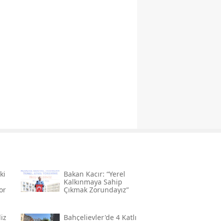
ki
Bakan Kacır: “yerel
Kalkınmaya Sahip
or
Çıkmak Zorundayız”
iz
Bahçelievler'de 4 Katlı