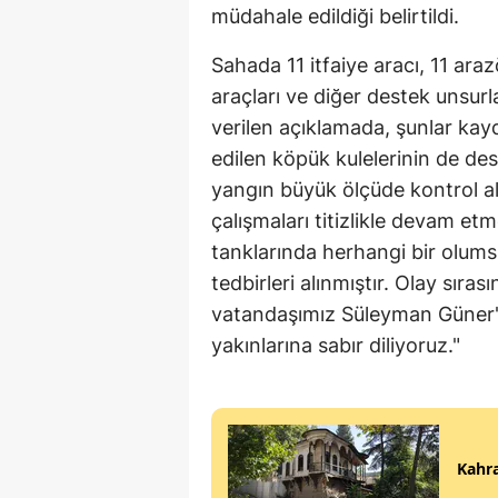
müdahale edildiği belirtildi.
Sahada 11 itfaiye aracı, 11 ar
araçları ve diğer destek unsurla
verilen açıklamada, şunlar kay
edilen köpük kulelerinin de des
yangın büyük ölçüde kontrol a
çalışmaları titizlikle devam et
tanklarında herhangi bir olum
tedbirleri alınmıştır. Olay sır
vatandaşımız Süleyman Güner'e 
yakınlarına sabır diliyoruz."
Kahra