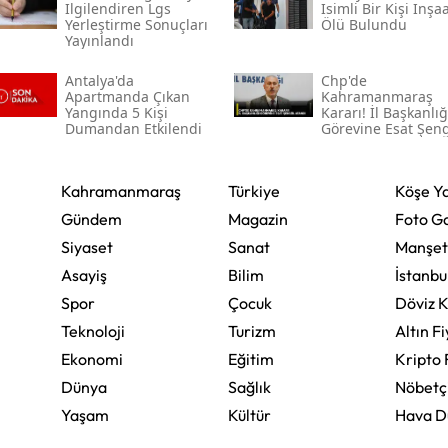
Ilgilendiren Lgs
Isimli Bir Kişi Inşa
Yerleştirme Sonuçları
Ölü Bulundu
Yozgat
Yayınlandı
Zonguldak
Antalya'da
Chp'de
Apartmanda Çıkan
Kahramanmaraş
Yangında 5 Kişi
Kararı! İl Başkanlığ
Aksaray
Dumandan Etkilendi
Görevine Esat Şen
Atandı
Bayburt
Kahramanmaraş
Türkiye
Köşe Ya
Karaman
Gündem
Magazin
Foto Ga
Kırıkkale
Siyaset
Sanat
Manşet
Asayiş
Bilim
İstanbu
Batman
Spor
Çocuk
Döviz K
Şırnak
Teknoloji
Turizm
Altın Fi
Ekonomi
Eğitim
Kripto 
Bartın
Dünya
Sağlık
Nöbetç
Ardahan
Yaşam
Kültür
Hava 
Iğdır