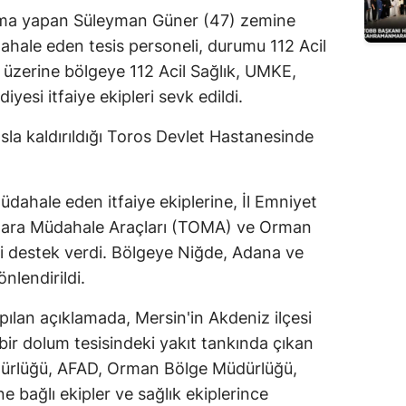
ışma yapan Süleyman Güner (47) zemine
Edirne
ahale eden tesis personeli, durumu 112 Acil
Elazığ
r üzerine bölgeye 112 Acil Sağlık, UMKE,
yesi itfaiye ekipleri sevk edildi.
Erzincan
Erzurum
la kaldırıldığı Toros Devlet Hastanesinde
Eskişehir
dahale eden itfaiye ekiplerine, İl Emniyet
Gaziantep
lara Müdahale Araçları (TOMA) ve Orman
Giresun
 destek verdi. Bölgeye Niğde, Adana ve
nlendirildi.
Gümüşhane
apılan açıklamada, Mersin'in Akdeniz ilçesi
Hakkari
bir dolum tesisindeki yakıt tankında çıkan
Hatay
dürlüğü, AFAD, Orman Bölge Müdürlüğü,
e bağlı ekipler ve sağlık ekiplerince
Isparta