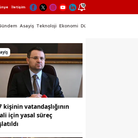
12
ünye
İletişim
Gündem
Asayiş
Teknoloji
Ekonomi
Dünya
Spor
ayiş
7 kişinin vatandaşlığının
ali için yasal süreç
latıldı