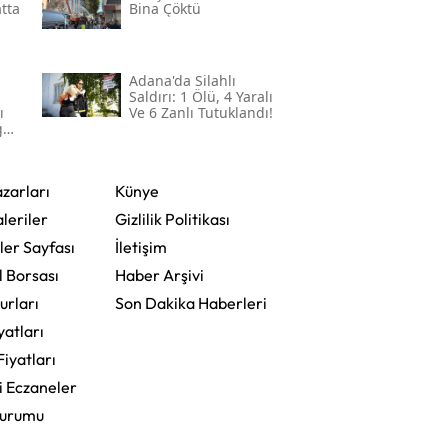
atta
Bina Çöktü
Adana'da Silahlı
Saldırı: 1 Ölü, 4 Yaralı
ı
Ve 6 Zanlı Tutuklandı!
gül
zarları
Künye
leriler
Gizlilik Politikası
ler Sayfası
İletişim
l Borsası
Haber Arşivi
urları
Son Dakika Haberleri
yatları
Fiyatları
i Eczaneler
Durumu