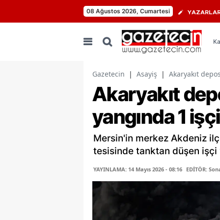
08 Ağustos 2026, Cumartesi
YAZARLA
Ka
Gazetecin
|
Asayiş
|
Akaryakıt depos
Akaryakıt dep
yangında 1 işçi
Mersin'in merkez Akdeniz il
tesisinde tanktan düşen işçi 
YAYINLAMA: 14 Mayıs 2026 - 08:16
EDİTÖR: Son