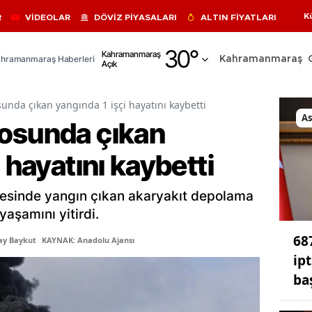
K
R
VİDEOLAR
DÖVİZ PİYASALARI
ALTIN FİYATLARI
Adana
30
°
Kahramanmaraş
hramanmaraş Haberleri
Kahramanmaraş
Açık
Adıyaman
Afyonkarahisar
unda çıkan yangında 1 işçi hayatını kaybetti
As
osunda çıkan
Ağrı
 hayatını kaybetti
Amasya
Ankara
çesinde yangın çıkan akaryakıt depolama
Antalya
yaşamını yitirdi.
68
Artvin
ay Baykut
KAYNAK: Anadolu Ajansı
ipt
Aydın
baş
Balıkesir