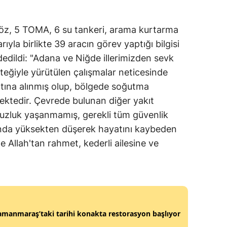
Mersin
azöz, 5 TOMA, 6 su tankeri, arama kurtarma
İstanbul
rıyla birlikte 39 aracın görev yaptığı bilgisi
İzmir
dedildi: "Adana ve Niğde illerimizden sevk
teğiyle yürütülen çalışmalar neticesinde
Kars
ltına alınmış olup, bölgede soğutma
Kastamonu
mektedir. Çevrede bulunan diğer yakıt
suzluk yaşanmamış, gerekli tüm güvenlik
Kayseri
asında yüksekten düşerek hayatını kaybeden
Kırklareli
Allah'tan rahmet, kederli ailesine ve
Kırşehir
Kocaeli
Konya
manmaraş’taki tarihi konakta restorasyon başlıyor
Kütahya