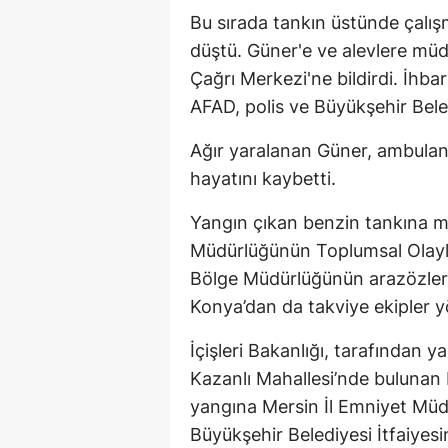
Bu sırada tankın üstünde çal
düştü. Güner'e ve alevlere müd
Çağrı Merkezi'ne bildirdi. İhba
AFAD, polis ve Büyükşehir Beledi
Ağır yaralanan Güner, ambulans
hayatını kaybetti.
Yangın çıkan benzin tankına mü
Müdürlüğünün Toplumsal Olay
Bölge Müdürlüğünün arazözleri
Konya’dan da takviye ekipler yö
İçişleri Bakanlığı, tarafından y
Kazanlı Mahallesi’nde bulunan 
yangına Mersin İl Emniyet Mü
Büyükşehir Belediyesi İtfaiyesin