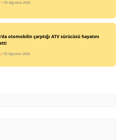
r
/ 05 Ağustos 2026
Malatya
Manisa
Kahramanmaraş
'da otomobilin çarptığı ATV sürücüsü hayatını
tti
Mardin
ş
/ 05 Ağustos 2026
Muğla
Muş
Nevşehir
Niğde
Ordu
Rize
Sakarya