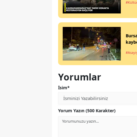
#Kültü
Bursa
kaybe
#Asayi
Yorumlar
İsim*
Yorum Yazın (500 Karakter)