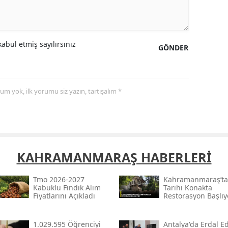
Samsun
Siirt
abul etmiş sayılırsınız
GÖNDER
Sinop
Sivas
yorum yok, ilk yorumu siz yazın, tartışalım *
Tekirdağ
Tokat
Trabzon
KAHRAMANMARAŞ HABERLERİ
Tunceli
Tmo 2026-2027
Kahramanmaraş’ta
Şanlıurfa
Kabuklu Fındık Alım
Tarihi Konakta
Fiyatlarını Açıkladı
Restorasyon Başlıy
Uşak
1.029.595 Öğrenciyi
Antalya'da Erdal Ed
Van