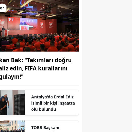
or
kan Bak: "Takımları doğru
liz edin, FIFA kurallarını
gulayın!"
Antalya'da Erdal Ediz
r
isimli bir kişi inşaatta
ölü bulundu
TOBB Başkanı