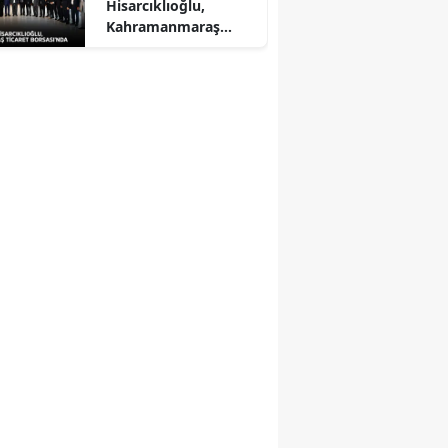
Hisarcıklıoğlu,
Kahramanmaraş
Ticaret Borsası'nda