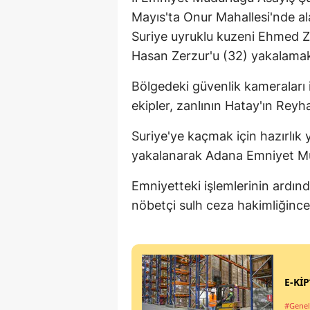
Mayıs'ta Onur Mahallesi'nde al
Suriye uyruklu kuzeni Ehmed Z
Hasan Zerzur'u (32) yakalamak 
Bölgedeki güvenlik kameraları i
ekipler, zanlının Hatay'ın Reyha
Suriye'ye kaçmak için hazırlık y
yakalanarak Adana Emniyet Mü
Emniyetteki işlemlerinin ardında
nöbetçi sulh ceza hakimliğince
E-KİP
#Genel