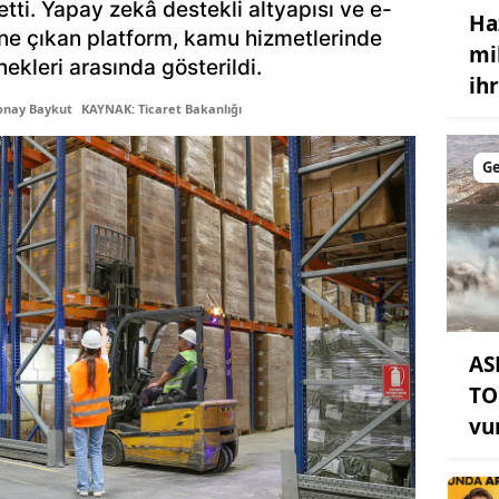
etti. Yapay zekâ destekli altyapısı ve e-
Ha
öne çıkan platform, kamu hizmetlerinde
Samsun
mi
nekleri arasında gösterildi.
ih
Siirt
onay Baykut
KAYNAK: Ticaret Bakanlığı
Sinop
G
Sivas
Tekirdağ
Tokat
Trabzon
Tunceli
AS
TO
Şanlıurfa
vu
Uşak
Van