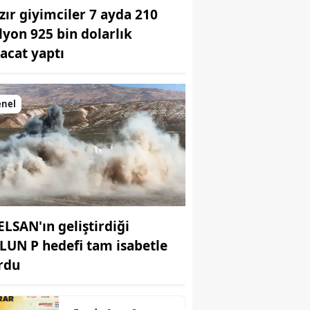
zır giyimciler 7 ayda 210
lyon 925 bin dolarlık
racat yaptı
enel
ELSAN'ın geliştirdiği
LUN P hedefi tam isabetle
rdu