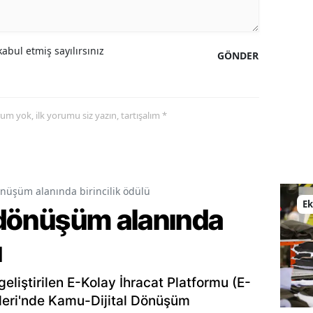
Malatya
Manisa
abul etmiş sayılırsınız
GÖNDER
Kahramanmaraş
Mardin
yorum yok, ilk yorumu siz yazın, tartışalım *
Muğla
Muş
dönüşüm alanında birincilik ödülü
Nevşehir
E
l dönüşüm alanında
Niğde
ü
Ordu
Rize
geliştirilen E-Kolay İhracat Platformu (E-
ülleri'nde Kamu-Dijital Dönüşüm
Sakarya