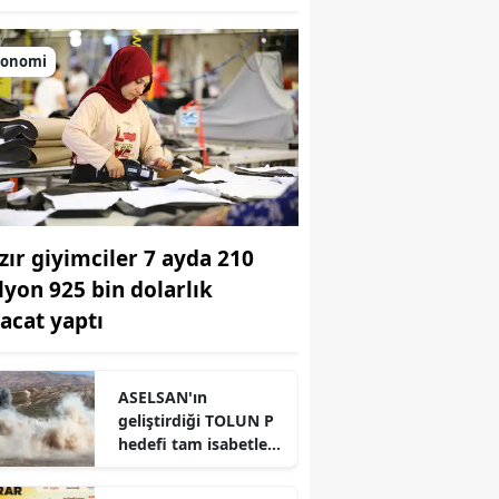
konomi
zır giyimciler 7 ayda 210
lyon 925 bin dolarlık
racat yaptı
ASELSAN'ın
geliştirdiği TOLUN P
r
hedefi tam isabetle
vurdu