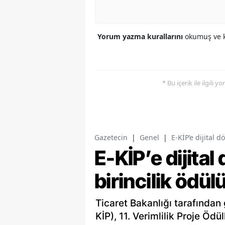
Yorum yazma kurallarını
okumuş ve k
* Bu içerik ile ilgili 
Gazetecin
|
Genel
|
E-KİP’e dijital 
E-KİP’e dijita
birincilik ödül
Ticaret Bakanlığı tarafından 
KİP), 11. Verimlilik Proje Öd