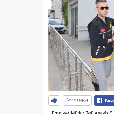
Face
İl Emniyet Müdürlüğü Asayiş Şub