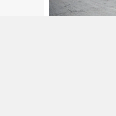
Face
Ticaret Bakanlığı'nın e-ihraca
hayata geçirdiği E-Kolay İhrac
alanındaki başarısını bir ödülle 
Ödülleri kapsamında "Kamu-Diji
ödülüne layık görüldü.
Kolay İhracat Platformu'ndan 
geliştirilen E-KİP, Türkiye Yüzy
Dönüşüm" hedefleri kapsamında
günden bu yana e-ihracata yöne
tarafından yoğun ilgi görüyor.