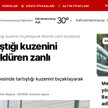
K
VİDEOLAR
DÖVİZ PİYASALARI
ALTIN FİYATLARI
Adana
30
°
Kahramanmaraş
hramanmaraş Haberleri
Kahramanmaraş
Açık
Adıyaman
Afyonkarahisar
tığı kuzenini bıçaklayarak öldüren zanlı tutuklandı
As
ştığı kuzenini
Ağrı
ldüren zanlı
Amasya
Ankara
Antalya
sinde tartıştığı kuzenini bıçaklayarak
Me
Artvin
yö
Aydın
ahim Baykut
KAYNAK: Anadolu Ajansı
Ba
ad
Balıkesir