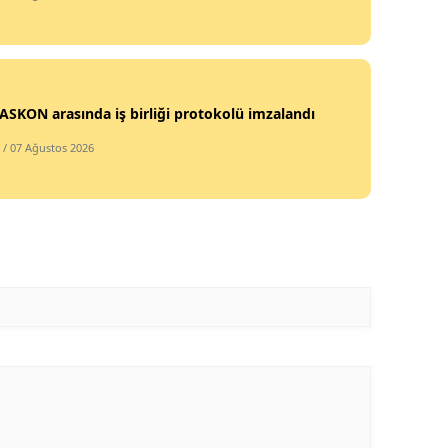
Mersin
İstanbul
İzmir
SKON arasında iş birliği protokolü imzalandı
/ 07 Ağustos 2026
Kars
Kastamonu
Kayseri
Kırklareli
Kırşehir
Kocaeli
Konya
Kütahya