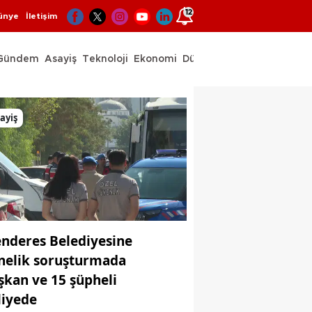
12
ünye
İletişim
Gündem
Asayiş
Teknoloji
Ekonomi
Dünya
Spor
ayiş
nderes Belediyesine
nelik soruşturmada
şkan ve 15 şüpheli
liyede