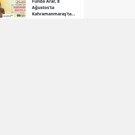
Funda Arar, 8
Ağustos’ta
Kahramanmaraş’ta
sahne alacak
r
Geleneksel Ağustos
Fuarı’nda Madrigal
coşkusu