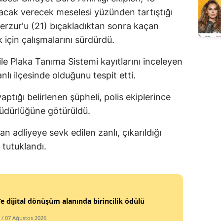
acak verecek meselesi yüzünden tartıştığı
Edirne
erzur'u (21) bıçakladıktan sonra kaçan
Elazığ
için çalışmalarını sürdürdü.
Erzincan
le Plaka Tanıma Sistemi kayıtlarını inceleyen
Erzurum
nlı ilçesinde olduğunu tespit etti.
Eskişehir
aptığı belirlenen şüpheli, polis ekiplerince
dürlüğüne götürüldü.
Gaziantep
n adliyeye sevk edilen zanlı, çıkarıldığı
Giresun
 tutuklandı.
Gümüşhane
Hakkari
Hatay
’e dijital dönüşüm alanında birincilik ödülü
Isparta
/ 07 Ağustos 2026