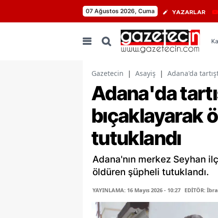
07 Ağustos 2026, Cuma
YAZARLAR
Ka
Gazetecin
|
Asayiş
|
Adana'da tartış
Adana'da tartı
bıçaklayarak ö
tutuklandı
Adana'nın merkez Seyhan ilçe
öldüren şüpheli tutuklandı.
YAYINLAMA: 16 Mayıs 2026 - 10:27
EDİTÖR: İbr