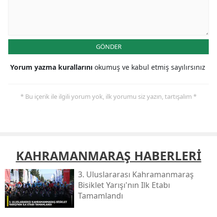
GÖNDER
Yorum yazma kurallarını
okumuş ve kabul etmiş sayılırsınız
* Bu içerik ile ilgili yorum yok, ilk yorumu siz yazın, tartışalım *
KAHRAMANMARAŞ HABERLERİ
3. Uluslararası Kahramanmaraş
Bisiklet Yarışı'nın Ilk Etabı
Tamamlandı