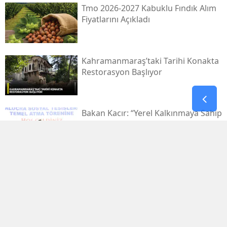
Tmo 2026-2027 Kabuklu Fındık Alım
Fiyatlarını Açıkladı
Kahramanmaraş’taki Tarihi Konakta
Restorasyon Başlıyor
Bakan Kacır: “yerel Kalkınmaya Sahip
Çıkmak Zorundayız”
Uluslararası Bisiklet Turnuvası, Yarın
Kahramanmaraş’ta Başlıyor
1.029.595 Öğrenciyi Ilgilendiren Lgs