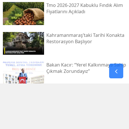
Tmo 2026-2027 Kabuklu Fındık Alım
Fiyatlarını Açıkladı
Kahramanmaraş’taki Tarihi Konakta
Restorasyon Başlıyor
Bakan Kacır: “yerel Kalkınmaya Sahip
Çıkmak Zorundayız”
Uluslararası Bisiklet Turnuvası, Yarın
Kahramanmaraş’ta Başlıyor
1.029.595 Öğrenciyi Ilgilendiren Lgs